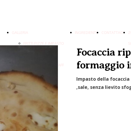
GALLERIA
INGREDIENTI
CONTATTACI
Z
FRITTI PIZZE E IMPASTO
S
Focaccia rip
PANE E DOLCI
formaggio i
ALLESTIMENTO & STAFF
VIDEO
Impasto della focaccia 
PASTA FRESCA
,sale,
senza lievito sfo
FOCACCIA AL
FORMAGGIO
PIZZA IN TEGLIA