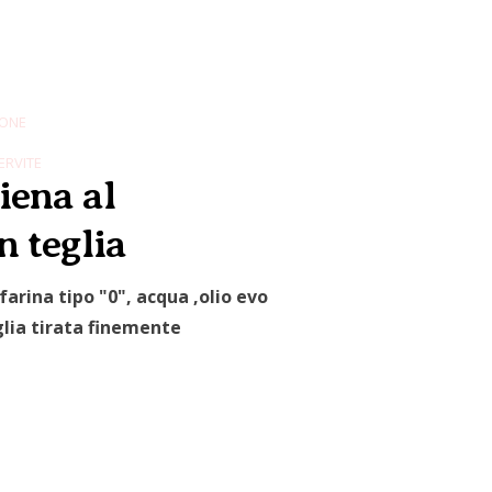
ONE
ERVITE
iena al
n teglia
farina tipo "0", acqua ,olio evo
glia tirata finemente