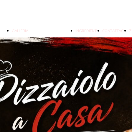
GALLERIA
INGREDIENTI
CONTATTACI
Z
FRITTI PIZZE E IMPASTO
S
PANE E DOLCI
ALLESTIMENTO & STAFF
VIDEO
PASTA FRESCA
FOCACCIA AL
FORMAGGIO
PIZZA IN TEGLIA